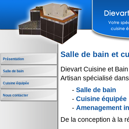
Salle de bain et 
Présentation
Dievart Cuisine et Bain
Salle de bain
Artisan spécialisé dans 
Cuisine équipée
-
Salle de bain
Nous contacter
-
Cuisine équipée
-
Amenagement int
De la conception à la 